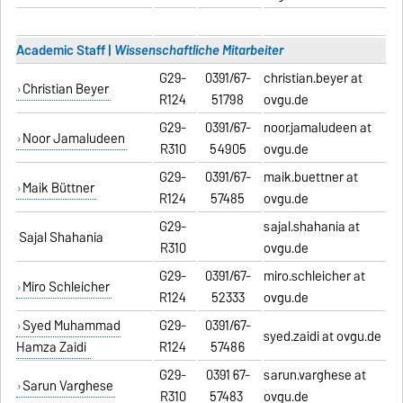
Academic Staff |
Wissenschaftliche Mitarbeiter
G29-
0391/67-
christian.beyer at
Christian Beyer
R124
51798
ovgu.de
G29-
0391/67-
noor.jamaludeen at
Noor Jamaludeen
R310
54905
ovgu.de
G29-
0391/67-
maik.buettner at
Maik Büttner
R124
57485
ovgu.de
G29-
saijal.shahania at
Saijal Shahania
R310
ovgu.de
G29-
0391/67-
miro.schleicher at
Miro Schleicher
R124
52333
ovgu.de
Syed Muhammad
G29-
0391/67-
syed.zaidi at ovgu.de
Hamza Zaidi
R124
57486
G29-
0391 67-
sarun.varghese at
Sarun Varghese
R310
57483
ovgu.de