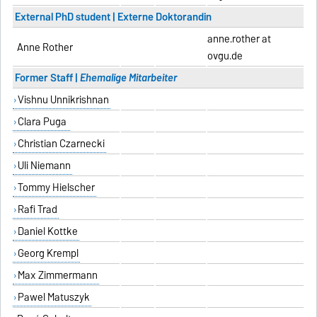
External PhD student | Externe Doktorandin
anne.rother at
Anne Rother
ovgu.de
Former Staff |
Ehemalige Mitarbeiter
Vishnu Unnikrishnan
Clara Puga
Christian Czarnecki
Uli Niemann
Tommy Hielscher
Rafi Trad
Daniel Kottke
Georg Krempl
Max Zimmermann
Pawel Matuszyk