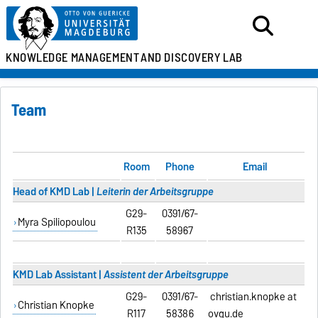
KNOWLEDGE MANAGEMENT
AND DISCOVERY LAB
Team
Room
Phone
Email
Head of KMD Lab |
Leiterin der Arbeitsgruppe
G29-
0391/67-
Myra Spiliopoulou
R135
58967
KMD Lab Assistant |
Assistent der Arbeitsgruppe
G29-
0391/67-
christian.knopke at
Christian Knopke
R117
58386
ovgu.de